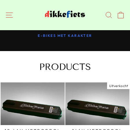
Doorgaan
NAVIGATIE
ZOEK
E-BIKES MET KARAKTER
Pauzeer
slideshow
PRODUCTS
Uitverkocht