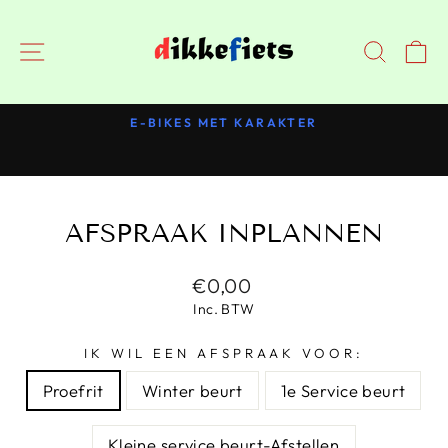
Doorgaan
NAVIGATIE
ZOEK
E-BIKES MET KARAKTER
Pauzeer
slideshow
AFSPRAAK INPLANNEN
Normale
€0,00
prijs
Inc. BTW
IK WIL EEN AFSPRAAK VOOR:
Proefrit
Winter beurt
1e Service beurt
Kleine service beurt-Afstellen