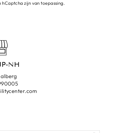
 hCaptcha zijn van toepassing.
JP-NH
aalberg
990005
litycenter.com