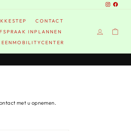
Instagra
Faceb
IKKESTEP
CONTACT
FSPRAAK INPLANNEN
REENMOBILITYCENTER
 contact met u opnemen.