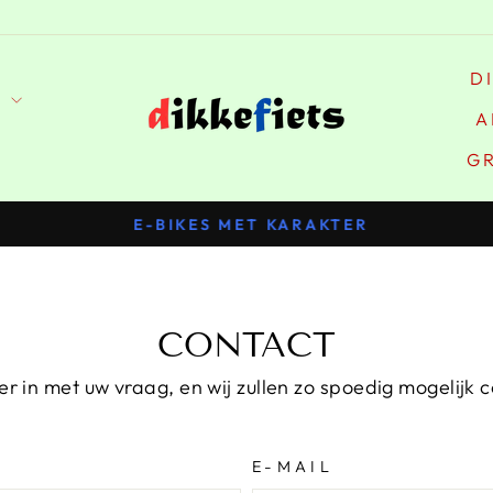
D
S
A
G
E-BIKES MET KARAKTER
Pauzeer
slideshow
CONTACT
ier in met uw vraag, en wij zullen zo spoedig mogelijk
E-MAIL