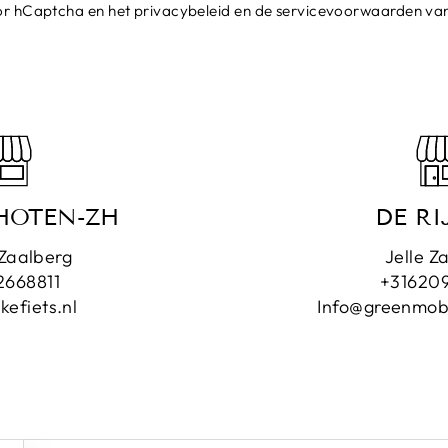
or hCaptcha en het
privacybeleid
en de
servicevoorwaarden
van
HOTEN-ZH
DE RI
Zaalberg
Jelle Z
2668811
+31620
kefiets.nl
Info@greenmobi