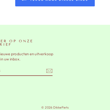
ER OP ONZE
RIEF
nieuwe producten en uitverkoop
 in uw inbox.
EN
am
cebook
© 2026 DikkeFiets