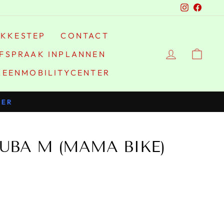
Instagra
Faceb
IKKESTEP
CONTACT
FSPRAAK INPLANNEN
REENMOBILITYCENTER
TUBA M (MAMA BIKE)