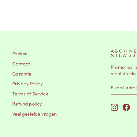
ABONNE
Zoeken
NIEWSB
Contact
Promoties, 
rechtstreeks
Garantie
Privacy Policy
E-
AANMELD
MAIL
Terms of Service
ADRES
Refund policy
Instagr
Fa
Veel gestelde vragen