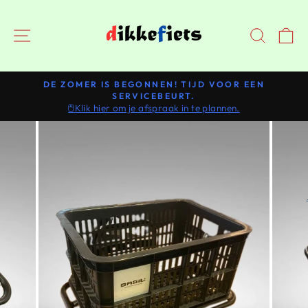
Doorgaan
NAVIGATIE
ZOEK
DE ZOMER IS BEGONNEN! TIJD VOOR EEN
SERVICEBEURT.
Pauzeer
🖱️Klik hier om je afspraak in te plannen.
slideshow