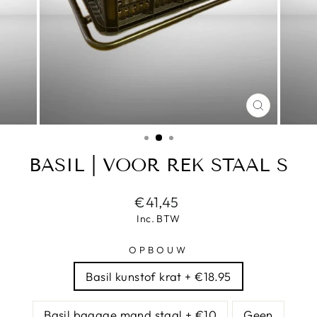
SLUITEN
(ESC)
BASIL | VOOR REK STAAL S
Normale
€41,45
prijs
Inc. BTW
OPBOUW
Basil kunstof krat + €18.95
Basil bagage mand staal + €10
Geen