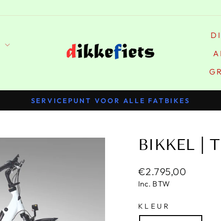
D
S
A
G
SERVICEPUNT VOOR ALLE FATBIKES
Pauzeer
slideshow
BIKKEL | 
Normale
€2.795,00
prijs
Inc. BTW
KLEUR