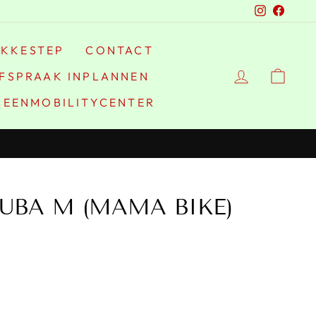
Instagra
Faceb
IKKESTEP
CONTACT
FSPRAAK INPLANNEN
REENMOBILITYCENTER
TUBA M (MAMA BIKE)