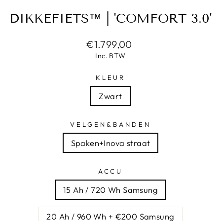
DIKKEFIETS™ | 'COMFORT 3.0'
Normale
€1.799,00
prijs
Inc. BTW
KLEUR
Zwart
VELGEN&BANDEN
Spaken+Inova straat
ACCU
15 Ah / 720 Wh Samsung
20 Ah / 960 Wh + €200 Samsung