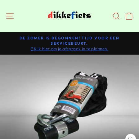
Doorgaan
NAVIGATIE
ZOEK
DE ZOMER IS BEGONNEN! TIJD VOOR EEN
SERVICEBEURT.
Pauzeer
🖱️Klik hier om je afspraak in te plannen.
slideshow