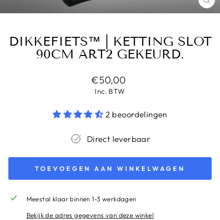
SL
(E
DIKKEFIETS™ | KETTING SLOT
90CM ART2 GEKEURD.
Normale
€50,00
prijs
Inc. BTW
2 beoordelingen
Direct leverbaar
TOEVOEGEN AAN WINKELWAGEN
Meestal klaar binnen 1-3 werkdagen
Bekijk de adres gegevens van deze winkel