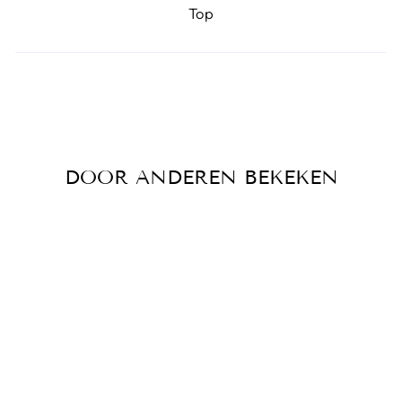
Top
DOOR ANDEREN BEKEKEN
DIKKEFIETS™ |
KETTING SLOT
90CM ART2
GEKEURD.
€50,00