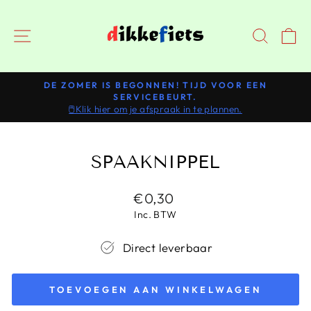
Doorgaan
NAVIGATIE
ZOEK
DE ZOMER IS BEGONNEN! TIJD VOOR EEN
SERVICEBEURT.
Pauzeer
🖱️Klik hier om je afspraak in te plannen.
slideshow
SPAAKNIPPEL
Normale
€0,30
prijs
Inc. BTW
Direct leverbaar
TOEVOEGEN AAN WINKELWAGEN